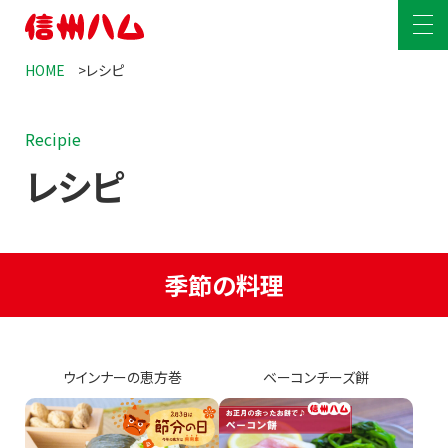
HOME
レシピ
HOME
Recipie
商品情報
レシピ
商品情報
レシピ
爽やか信州軽井沢
工場見学
季節の料理
グリーンマーク
安全安心への取り組み
定番商品
サステナビリティ
ウインナーの恵方巻
ベーコンチーズ餅
企業情報