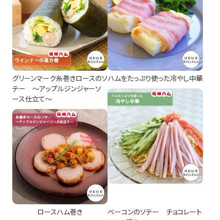
採用情報
お客様相談室
お問い合わせ
グリーンマーク糸巻きロースのソ
ハムをたっぷり使った冷やし中華
オンラインショップ
テー ～アップルジンジャーソ
ース仕立て～
新着情報
プライバシーポリシー
ロースハム巻き
ベーコンのソテー チョコレート