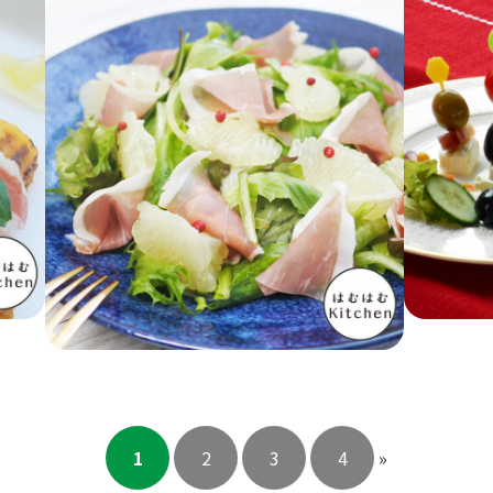
1
2
3
4
»