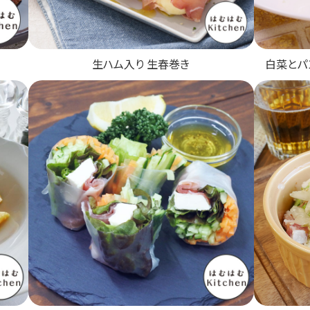
生ハム入り 生春巻き
白菜とパ