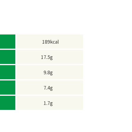
189
kcal
17.5
g
9.8
g
7.4
g
1.7
g