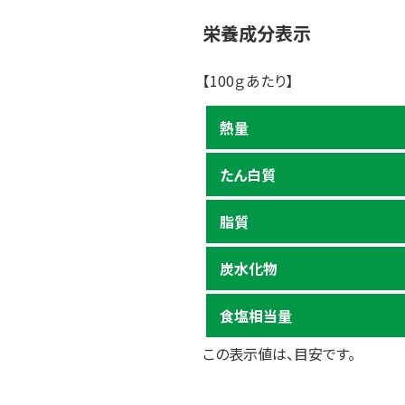
栄養成分表示
【100ｇあたり】
熱量
たん白質
脂質
炭水化物
食塩相当量
この表示値は、目安です。