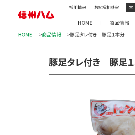
採用情報
お客様相談室
HOME
商品情報
HOME
商品情報
豚足タレ付き 豚足１本分
グリーンマーク
爽やか信州軽井
豚足タレ付き 豚足
定番商品