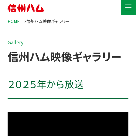
HOME
信州ハム映像ギャラリー
HOME
Gallery
商品情報
信州ハム映像ギャラリー
商品情報
レシピ
爽やか信州軽井沢
工場見学
２０２５年から放送
グリーンマーク
安全安心への取り組み
定番商品
サステナビリティ
企業情報